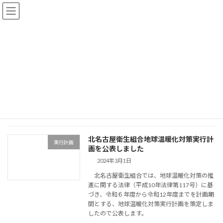
コ
ナ
北名古屋衛生組合
ン
ビ
テ
ゲ
ン
ー
ツ
シ
実行計画
へ
ョ
ス
ン
キ
に
ッ
移
TOP
実行計画
プ
動
北名古屋衛生組合地球温暖化対策実行計
実行計画
画を公表しました
2024年3月1日
北名古屋衛生組合では、地球温暖化対策の推
進に関する法律（平成10年法律第117号）に基
づき、令和６年度から令和12年度までを計画期
間とする、地球温暖化対策実行計画を策定しま
したので公表します。