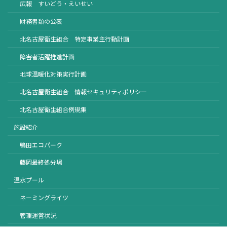
広報 すいどう・えいせい
財務書類の公表
北名古屋衛生組合 特定事業主行動計画
障害者活躍推進計画
地球温暖化対策実行計画
北名古屋衛生組合 情報セキュリティポリシー
北名古屋衛生組合例規集
施設紹介
鴨田エコパーク
藤岡最終処分場
温水プール
ネーミングライツ
管理運営状況