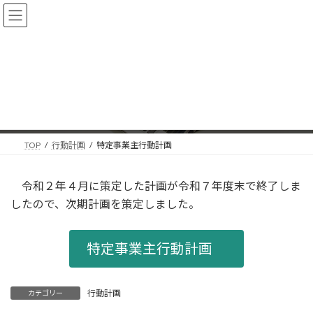
コ
ナ
北名古屋衛生組合
ン
ビ
テ
ゲ
ン
ー
特定事業主行動計画
ツ
シ
へ
ョ
2026年4月1日
ス
ン
キ
に
ッ
移
TOP
行動計画
特定事業主行動計画
プ
動
令和２年４月に策定した計画が令和７年度末で終了しま
したので、次期計画を策定しました。
特定事業主行動計画
行動計画
カテゴリー