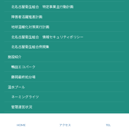
北名古屋衛生組合 特定事業主行動計画
障害者活躍推進計画
地球温暖化対策実行計画
北名古屋衛生組合 情報セキュリティポリシー
北名古屋衛生組合例規集
施設紹介
鴨田エコパーク
藤岡最終処分場
温水プール
ネーミングライツ
管理運営状況
Copyright © 北名古屋衛生組合 All Rights Reserved.
HOME
アクセス
TEL